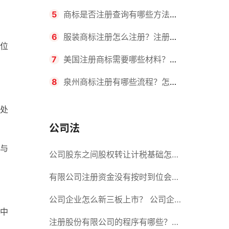
要求？商标转让所需时间是多久？
5
商标是否注册查询有哪些方法？
，
有哪些步骤？
6
服装商标注册怎么注册？注册商
位
标流程有哪些？
7
美国注册商标需要哪些材料？美
国商标办理流程有哪些？
8
泉州商标注册有哪些流程？怎么
注册吗？
处
公司法
与
公司股东之间股权转让计税基础怎么
确认？公司股东之间的股权转让要符
有限公司注册资金没有按时到位会怎
合什么要件？
么样？股份有限公司设立的注册条件
公司企业怎么新三板上市？ 公司企
中
业新三板上市的流程
注册股份有限公司的程序有哪些？注