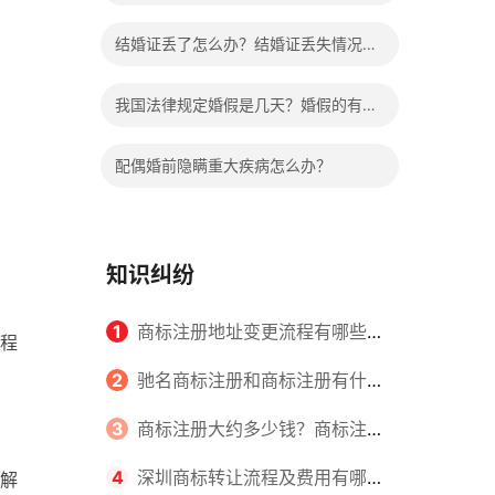
哪些程序？
结婚证丢了怎么办？结婚证丢失情况有
哪些？
我国法律规定婚假是几天？婚假的有关
规定有哪些？
配偶婚前隐瞒重大疾病怎么办？
知识纠纷
1
商标注册地址变更流程有哪些？
程
怎么提交申请书件？
2
驰名商标注册和商标注册有什么
区别？
3
商标注册大约多少钱？商标注册
查询的方式有哪些？
4
深圳商标转让流程及费用有哪些
解