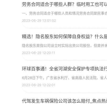
劳务合同适合于哪些人群？临时用工也可以
一、劳务合同适合于哪些人员和情况劳务合同是民事
2023-06-29 13:01:02
精选！隐名股东如何保障自身权益？什么
隐名股东是指公司设立时实际出资公司股份，但是并
2023-06-29 12:20:11
环球百事通！全省河湖安全保护专项执法
为
6月28日下午，广东省水利厅、省高级人民法院、省
2023-06-29 12:22:01
代驾发生车祸保险公司该怎么赔付_焦点热