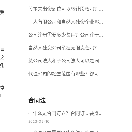
册股份有限公司需要提交哪些材料？
股东未出资到位可以转让股权吗？股
受
东未出资到位能否分红？
一人有限公司和自然人独资企业哪个
好？一人公司设立条件有哪些？
公司注册需要多少费用？公司注册需
要准备什么材料？
自然人独资公司承担无限责任吗？有
目
之
限责任公司与有限责任公司的区别
总公司法人和子公司法人可以是同一
机
个人吗？总公司更名分公司需要更改
代理公司的经营范围有哪些？都可以
吗？
代理哪些？
常
迎
合同法
什么是合同订立？合同订立要遵守
什么原则？订立方式有哪些？
2023-03-16