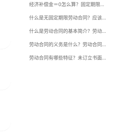
除合同的15种情形
经济补偿金＝0怎么算？固定期限劳
动合同又称什么？
什么是无固定期限劳动合同？应该怎
么解除或终止劳动合同？
什么是劳动合同的基本简介？劳动合
同的形式
劳动合同的义务是什么？劳动合同应
具备哪些条款？
劳动合同有哪些特征？未订立书面劳
动合同的法律后果