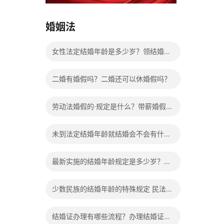
15037178970
婚姻法
女性法定结婚年龄是多少岁？领结婚证
需要带什么证件？
二婚有婚假吗？二婚还可以休婚假吗？
劳动法婚假的·规定是什么？带薪婚假工
资怎么计算？
未到法定结婚年龄就结婚会不会有什么
法律后果？
最新实施的结婚年龄规定是多少岁？法
定婚龄的确定依据有哪些？
少数民族的结婚年龄的特殊规定 民法典
有关结婚的规定
结婚证办理有哪些流程？办理结婚证有