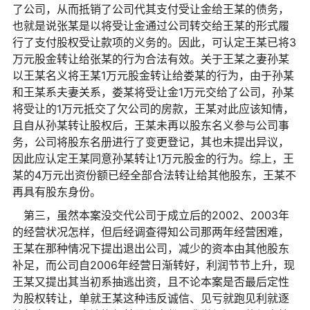
了公司，从而抵销了公司代其支付受让金给王某的债务，
也就是说张某是以将受让金通过公司转交给王某的形式履
行了支付股权受让款项的义务的。因此，可认定王某已将3
万元股金转让给张某的行为合法有效。关于王某之妻孙某
以王某名义将王某1万元股金转让给娄某的行为，由于孙某
和王某系夫妻关系，娄某将受让金1万元交给了公司，孙某
将受让的1万元抵交了欠公司的房款，王某对此应该知情，
且自从孙某转让股权后，王某未再以股东名义参与公司事
务，公司将股东名册进行了变更登记，其也未提出异议，
因此应认定王某同意孙某转让1万元股金的行为。综上，王
某的4万元出资份额已经全部合法转让给其他股东，王某不
再具有股东身份。
第三，虽然本案没交代公司于成立后的2002、2003年
的经营状况怎样，但后经调查得知公司那两年经营困难，
王某在那种情况下提出退出公司，减少的资本由其他股东
补足，而公司自2006年经营日渐转好，利润节节上升，现
王某又提出其当初系抽逃出资，且不论本案是否最后定性
为股权转让，单就王某这种违反诚信、见亏就跑见利就逐