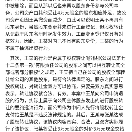
中被删除，而且从那以后也未再以股东身份参与公司事
务，公司资产由其他受让4万元股金的股东相应补足，故公
司资产没因王某撤资而减少，由此可以说明王某不再具有
股东身份，虽然股东变更并未进行工商登记，但股权转让
从记载于股东名册时起发生效力，工商变更登记仅具有对
抗效力，因此，王某对内已不具有股东身份，王某的行为
不属于抽逃出资行为。
其次，王某的行为是否属于股权转让呢?根据公司法第七
十二条第一款“有限责任公司的股东之间可以相互转让其全
部或者部分股权”之规定，王某把自己在公司的股权全部转
让给公司的其他股东，是符合法律规定的。股东之间进行
股权转让，对转让金双方可以协商，只要是双方真实意思
表示，转让协议就合法、有效。本案中王某向公司申请退
股的行为，实际上属于向公司全体股东发出的进行股权转
让的要约邀请行为，而公司作为中间人先行将股权转让金
支付给王某是不违反法律规定的。其后，王某与张某达成
了股权转让协议，该协议内容真实、合法，且双方实际履
行了该协议，张某将受让3万元股金的对价3万元现金交给