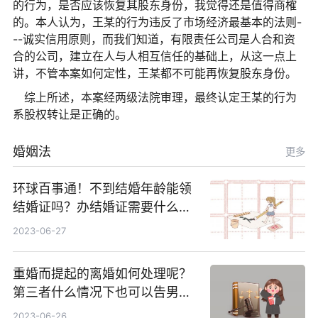
的行为，是否应该恢复其股东身份，我觉得还是值得商榷
的。本人认为，王某的行为违反了市场经济最基本的法则-
--诚实信用原则，而我们知道，有限责任公司是人合和资
合的公司，建立在人与人相互信任的基础上，从这一点上
讲，不管本案如何定性，王某都不可能再恢复股东身份。
综上所述，本案经两级法院审理，最终认定王某的行为
系股权转让是正确的。
婚姻法
更多
环球百事通！不到结婚年龄能领
结婚证吗？办结婚证需要什么材
料？没结婚孩子怎么上户口？
2023-06-27
重婚而提起的离婚如何处理呢？
第三者什么情况下也可以告男人
重婚罪呢？
2023-06-26