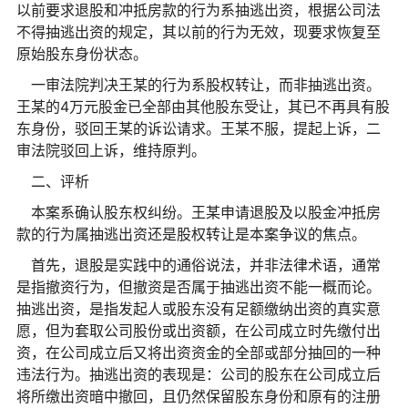
以前要求退股和冲抵房款的行为系抽逃出资，根据公司法
不得抽逃出资的规定，其以前的行为无效，现要求恢复至
原始股东身份状态。
一审法院判决王某的行为系股权转让，而非抽逃出资。
王某的4万元股金已全部由其他股东受让，其已不再具有股
东身份，驳回王某的诉讼请求。王某不服，提起上诉，二
审法院驳回上诉，维持原判。
二、评析
本案系确认股东权纠纷。王某申请退股及以股金冲抵房
款的行为属抽逃出资还是股权转让是本案争议的焦点。
首先，退股是实践中的通俗说法，并非法律术语，通常
是指撤资行为，但撤资是否属于抽逃出资不能一概而论。
抽逃出资，是指发起人或股东没有足额缴纳出资的真实意
愿，但为套取公司股份或出资额，在公司成立时先缴付出
资，在公司成立后又将出资资金的全部或部分抽回的一种
违法行为。抽逃出资的表现是：公司的股东在公司成立后
将所缴出资暗中撤回，且仍然保留股东身份和原有的注册