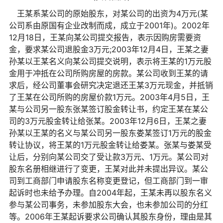
王某系某公司的原始股东，对某公司的出资为4万元(某
公司系由原国有企业改制而成，成立于2001年)。2002年
12月18日，王某向某公司提交报告，表示因购房需要资
金，要求某公司退股金3万元;2003年12月4日，王某之妻
孙某以王某名义向某公司提交说明，表示将王某的1万元股
金用于冲抵在公司所购房屋的房款。某公司收到王某的请
求后，经公司董事会研究决定退还王某3万元现金，并抵销
了王某在公司所购的房屋价款1万元。2003年4月5日，王
某与公司另一股东张某签订股金转让书，约定王某在某公
司的3万元股金转让给张某。2003年12月6日，王某之妻
孙某以王某的名义与某公司另一股东娄某签订1万元的股金
转让协议，将王某的1万元股金转让给娄某。张某与娄某受
让后，分别向某公司交了受让款3万元、1万元。某公司对
股东名册相继进行了变更，王某对此并未提出异议。某公
司到工商部门申请股东名称变更登记，但工商部门到一审
起诉时也未给予办理。自2004年起，王某未再以股东名义
参与某公司事务，未参加股东大会，也未参加公司的分红
等。2006年王某起诉要求公司确认其股东身份，理由是其