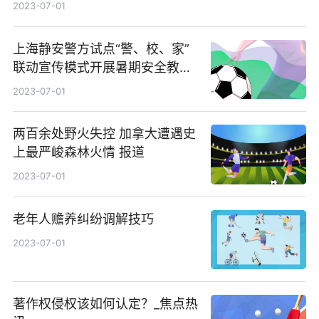
球精选
2023-07-01
上海静安警方试点“警、校、家”
联动宣传模式开展暑期安全教育|
世界今热点
2023-07-01
两百余处野火失控 加拿大遭遇史
上最严峻森林火情 报道
2023-07-01
老年人赡养纠纷调解技巧
2023-07-01
著作权侵权该如何认定？_焦点热