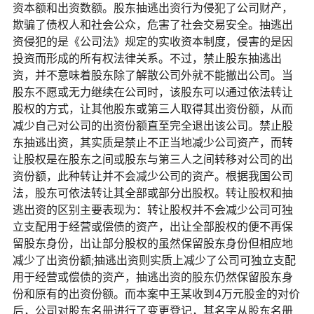
资本额和出资数额。股东抽逃出资行为侵犯了公司财产，
欺骗了债权人和社会公众，危害了社会交易安全。抽逃出
资侵犯的是《公司法》规定的实收资本制度，侵害的是因
投资而形成的所有权法律关系。不过，禁止股东抽逃出
资，并不意味着股东除了解散公司外就不能撤出公司。当
股东不愿或无力继续在公司时，该股东可以通过依法转让
股权的方式，让其他股东或第三人取得其出资份额，从而
减少自己对公司的出资份额直至完全退出该公司。禁止股
东抽逃出资，其实质是禁止不正当地减少公司资产，而转
让股权是在股东之间或股东与第三人之间转移对公司的出
资份额，此种转让并不会减少公司的资产。根据我国公司
法，股东可依法转让其全部或部分出股权。转让股权和抽
逃出资的区别主要表现为：转让股权并不会减少公司可独
立支配用于经营或偿债的资产，出让全部股权的便不再保
留股东身份，出让部分股权的虽然保留股东身份但相应地
减少了出资份额;抽逃出资则实质上减少了公司可独立支配
用于经营或偿债的资产，抽逃出资的股东仍然保留股东身
份和原有的出资份额。而本案中王某收到4万元股金的对价
后，公司对股东名册进行了变更登记，其名字从股东名册