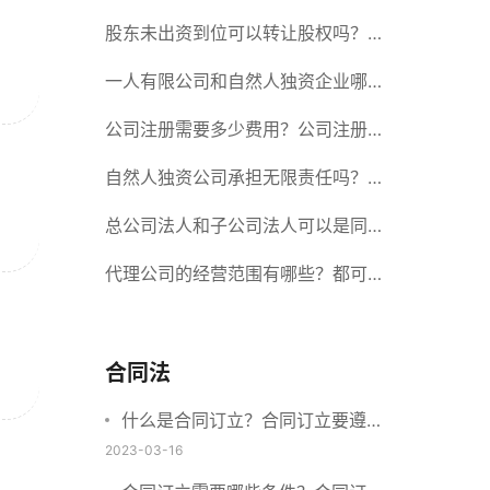
册股份有限公司需要提交哪些材料？
股东未出资到位可以转让股权吗？股
东未出资到位能否分红？
一人有限公司和自然人独资企业哪个
好？一人公司设立条件有哪些？
公司注册需要多少费用？公司注册需
要准备什么材料？
自然人独资公司承担无限责任吗？有
限责任公司与有限责任公司的区别
总公司法人和子公司法人可以是同一
个人吗？总公司更名分公司需要更改
代理公司的经营范围有哪些？都可以
吗？
代理哪些？
合同法
什么是合同订立？合同订立要遵守
什么原则？订立方式有哪些？
2023-03-16