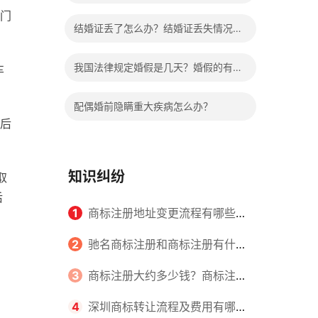
门
哪些程序？
结婚证丢了怎么办？结婚证丢失情况有
哪些？
我国法律规定婚假是几天？婚假的有关
车
规定有哪些？
配偶婚前隐瞒重大疾病怎么办？
后
知识纠纷
取
后
1
商标注册地址变更流程有哪些？
怎么提交申请书件？
2
驰名商标注册和商标注册有什么
区别？
3
商标注册大约多少钱？商标注册
查询的方式有哪些？
4
深圳商标转让流程及费用有哪些