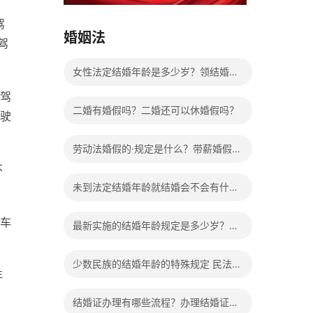
，
15037178970
驾
婚姻法
驾
女性法定结婚年龄是多少岁？领结婚证
驾
需要带什么证件？
二婚有婚假吗？二婚还可以休婚假吗？
驶
劳动法婚假的·规定是什么？带薪婚假工
不
资怎么计算？
未到法定结婚年龄就结婚会不会有什么
法律后果？
车
最新实施的结婚年龄规定是多少岁？法
定婚龄的确定依据有哪些？
少数民族的结婚年龄的特殊规定 民法典
年
有关结婚的规定
结婚证办理有哪些流程？办理结婚证有