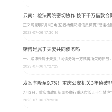
云南：检法两院密切协作 按下千万借款合同
正义网昆明7月6日电(记者杨健鸿通讯员谭赟)“感谢检
2023-07-06 17:30:16
赌博是属于夫妻共同债务吗
一、赌博是属于夫妻共同债务吗一方赌博所欠的债务
2023-07-06 17:27:25
发案率降至9.7%！重庆公安机关3年侦破非
7月3日，重庆市政府新闻办举行重庆市长江十年禁渔“三
2023-07-06 17:29:10