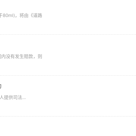
80ml)，将由《道路
间内没有发生赔款，则
助
提供司法...