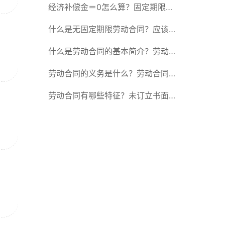
除合同的15种情形
经济补偿金＝0怎么算？固定期限劳
动合同又称什么？
什么是无固定期限劳动合同？应该怎
么解除或终止劳动合同？
什么是劳动合同的基本简介？劳动合
同的形式
劳动合同的义务是什么？劳动合同应
具备哪些条款？
劳动合同有哪些特征？未订立书面劳
动合同的法律后果