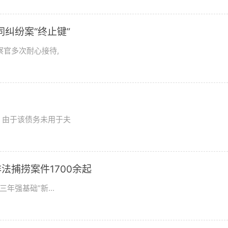
纠纷案“终止键”
察官多次耐心接待,
，由于该债务未用于夫
法捕捞案件1700余起
年强基础”新...