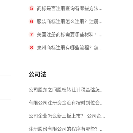
要求？商标转让所需时间是多久？
5
商标是否注册查询有哪些方法？
有哪些步骤？
6
服装商标注册怎么注册？注册商
标流程有哪些？
7
美国注册商标需要哪些材料？美
国商标办理流程有哪些？
8
泉州商标注册有哪些流程？怎么
注册吗？
公司法
公司股东之间股权转让计税基础怎么
确认？公司股东之间的股权转让要符
有限公司注册资金没有按时到位会怎
合什么要件？
么样？股份有限公司设立的注册条件
公司企业怎么新三板上市？ 公司企
业新三板上市的流程
注册股份有限公司的程序有哪些？注