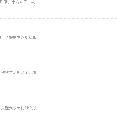
阿-晴，南方妹子一枚
房，了解房屋的现状和
、伤残生活补助金、精
只能要求支付11个月