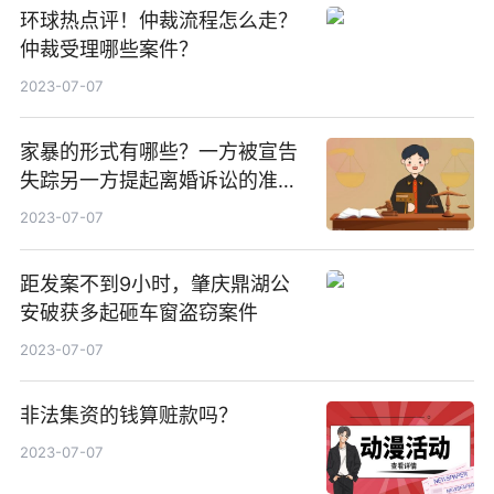
环球热点评！仲裁流程怎么走？
仲裁受理哪些案件？
2023-07-07
家暴的形式有哪些？一方被宣告
失踪另一方提起离婚诉讼的准予
离婚吗？-世界讯息
2023-07-07
距发案不到9小时，肇庆鼎湖公
安破获多起砸车窗盗窃案件
2023-07-07
非法集资的钱算赃款吗？
2023-07-07