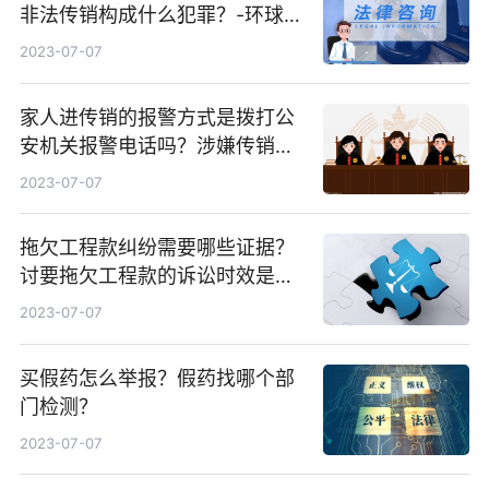
非法传销构成什么犯罪？-环球观
察
2023-07-07
家人进传销的报警方式是拨打公
安机关报警电话吗？涉嫌传销最
多判几年？|实时
2023-07-07
拖欠工程款纠纷需要哪些证据？
讨要拖欠工程款的诉讼时效是几
年？-焦点资讯
2023-07-07
买假药怎么举报？假药找哪个部
门检测？
2023-07-07