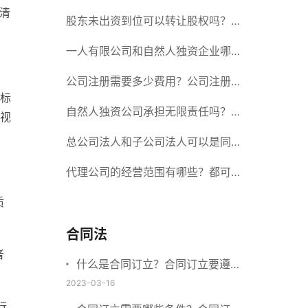
清
册股份有限公司需要提交哪些材料？
股东未出资到位可以转让股权吗？股
东未出资到位能否分红？
一人有限公司和自然人独资企业哪个
好？一人公司设立条件有哪些？
公司注册需要多少费用？公司注册需
标
要准备什么材料？
自然人独资公司承担无限责任吗？有
视
限责任公司与有限责任公司的区别
总公司法人和子公司法人可以是同一
个人吗？总公司更名分公司需要更改
代理公司的经营范围有哪些？都可以
质
吗？
代理哪些？
合同法
者
什么是合同订立？合同订立要遵守
什么原则？订立方式有哪些？
2023-03-16
行