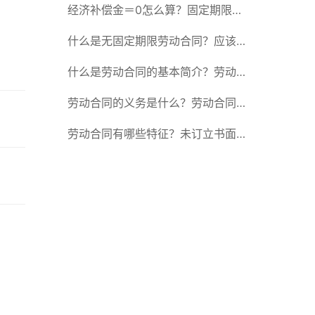
除合同的15种情形
经济补偿金＝0怎么算？固定期限劳
动合同又称什么？
什么是无固定期限劳动合同？应该怎
么解除或终止劳动合同？
什么是劳动合同的基本简介？劳动合
同的形式
劳动合同的义务是什么？劳动合同应
具备哪些条款？
劳动合同有哪些特征？未订立书面劳
动合同的法律后果