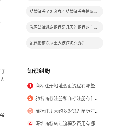
哪些程序？
结婚证丢了怎么办？结婚证丢失情况有
，
哪些？
我国法律规定婚假是几天？婚假的有关
，
加
规定有哪些？
配偶婚前隐瞒重大疾病怎么办？
知识纠纷
订
人
1
商标注册地址变更流程有哪些？
怎么提交申请书件？
2
驰名商标注册和商标注册有什么
区别？
3
商标注册大约多少钱？商标注册
禁
查询的方式有哪些？
4
深圳商标转让流程及费用有哪些