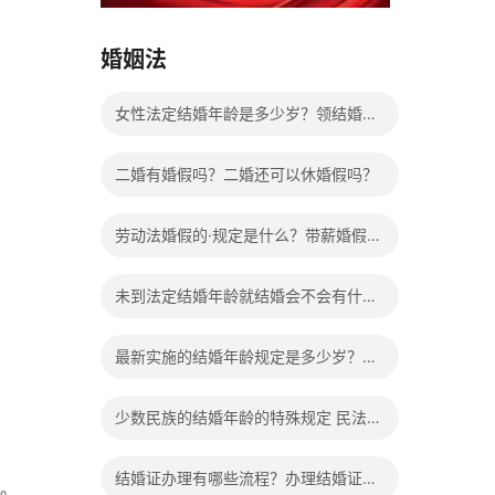
15037178970
婚姻法
女性法定结婚年龄是多少岁？领结婚证
需要带什么证件？
二婚有婚假吗？二婚还可以休婚假吗？
劳动法婚假的·规定是什么？带薪婚假工
资怎么计算？
未到法定结婚年龄就结婚会不会有什么
法律后果？
最新实施的结婚年龄规定是多少岁？法
定婚龄的确定依据有哪些？
少数民族的结婚年龄的特殊规定 民法典
有关结婚的规定
结婚证办理有哪些流程？办理结婚证有
。