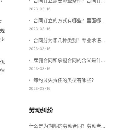
合同订立需要哪些条件？合同订立
与合同成立有什么不同？
2023-03-16
合同订立的方式有哪些？里面哪些
不
内容、细节条款需要载明？
2023-03-16
规
少
合同分为哪几种类别？专业术语分
别是什么？
2023-03-16
雇佣合同和承揽合同的含义是什
优
么？怎么区分雇佣合同和承揽合
2023-03-16
律
同？
缔约过失责任的类型有哪些？
2023-03-16
劳动纠纷
什么是为期限的劳动合同？劳动者解