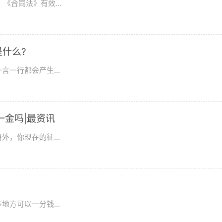
《合同法》有效...
什么?
一行都会产生...
一金吗|最资讯
，你现在的征...
方可以一分钱...