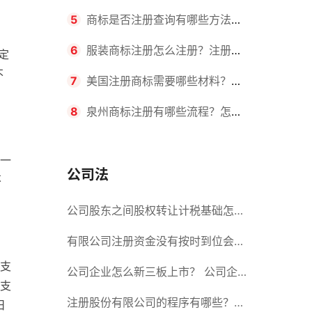
要求？商标转让所需时间是多久？
5
商标是否注册查询有哪些方法？
有哪些步骤？
6
服装商标注册怎么注册？注册商
定
不
标流程有哪些？
7
美国注册商标需要哪些材料？美
国商标办理流程有哪些？
8
泉州商标注册有哪些流程？怎么
注册吗？
一
公司法
不
公司股东之间股权转让计税基础怎么
确认？公司股东之间的股权转让要符
有限公司注册资金没有按时到位会怎
支
合什么要件？
么样？股份有限公司设立的注册条件
公司企业怎么新三板上市？ 公司企
支
业新三板上市的流程
注册股份有限公司的程序有哪些？注
日