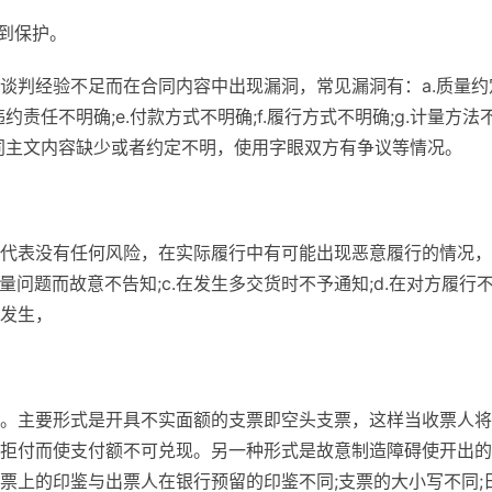
不到保护。
谈判经验不足而在合同内容中出现漏洞，常见漏洞有：a.质量约
.违约责任不明确;e.付款方式不明确;f.履行方式不明确;g.计量方法
合同主文内容缺少或者约定不明，使用字眼双方有争议等情况。
代表没有任何风险，在实际履行中有可能出现恶意履行的情况，
质量问题而故意不告知;c.在发生多交货时不予通知;d.在对方履行
发生，
。主要形式是开具不实面额的支票即空头支票，这样当收票人将
拒付而使支付额不可兑现。另一种形式是故意制造障碍使开出的
票上的印鉴与出票人在银行预留的印鉴不同;支票的大小写不同;