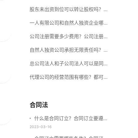
册股份有限公司需要提交哪些材料？
股东未出资到位可以转让股权吗？股
东未出资到位能否分红？
一人有限公司和自然人独资企业哪个
好？一人公司设立条件有哪些？
公司注册需要多少费用？公司注册需
要准备什么材料？
自然人独资公司承担无限责任吗？有
限责任公司与有限责任公司的区别
总公司法人和子公司法人可以是同一
个人吗？总公司更名分公司需要更改
代理公司的经营范围有哪些？都可以
吗？
代理哪些？
合同法
什么是合同订立？合同订立要遵守
什么原则？订立方式有哪些？
2023-03-16