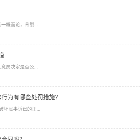
概而论，骨裂...
道
愿决定是否公...
讼行为有哪些处罚措施？
坏民事诉讼的正...
卖合同吗？