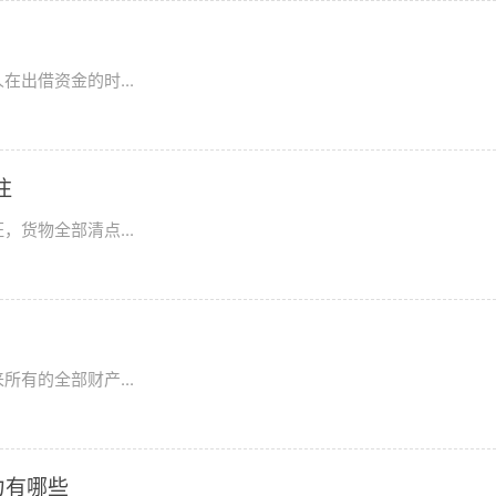
出借资金的时...
注
货物全部清点...
有的全部财产...
力有哪些