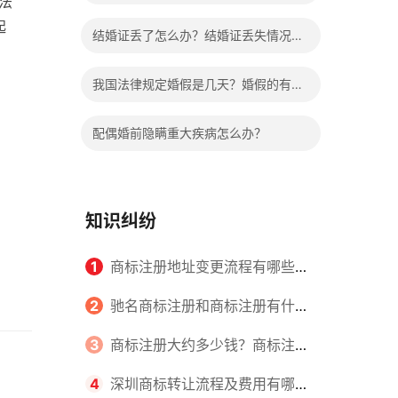
法
哪些程序？
起
结婚证丢了怎么办？结婚证丢失情况有
哪些？
我国法律规定婚假是几天？婚假的有关
规定有哪些？
配偶婚前隐瞒重大疾病怎么办？
知识纠纷
1
商标注册地址变更流程有哪些？
怎么提交申请书件？
2
驰名商标注册和商标注册有什么
区别？
3
商标注册大约多少钱？商标注册
查询的方式有哪些？
4
深圳商标转让流程及费用有哪些