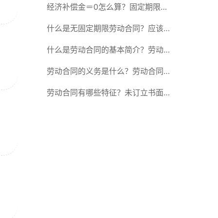
除合同的15种情形
经济补偿金＝0怎么算？固定期限劳
动合同又称什么？
什么是无固定期限劳动合同？应该怎
么解除或终止劳动合同？
什么是劳动合同的基本简介？劳动合
同的形式
劳动合同的义务是什么？劳动合同应
具备哪些条款？
劳动合同有哪些特征？未订立书面劳
动合同的法律后果