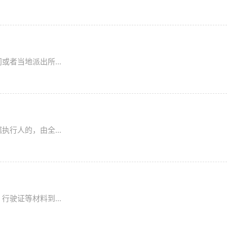
者当地派出所...
行人的，由全...
驶证等材料到...