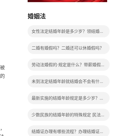
15037178970
婚姻法
女性法定结婚年龄是多少岁？领结婚证
需要带什么证件？
二婚有婚假吗？二婚还可以休婚假吗？
劳动法婚假的·规定是什么？带薪婚假工
被
的
资怎么计算？
未到法定结婚年龄就结婚会不会有什么
法律后果？
最新实施的结婚年龄规定是多少岁？法
定婚龄的确定依据有哪些？
少数民族的结婚年龄的特殊规定 民法典
有关结婚的规定
，
结婚证办理有哪些流程？办理结婚证有