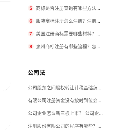
要求？商标转让所需时间是多久？
5
商标是否注册查询有哪些方法？
有哪些步骤？
6
服装商标注册怎么注册？注册商
标流程有哪些？
7
美国注册商标需要哪些材料？美
国商标办理流程有哪些？
8
泉州商标注册有哪些流程？怎么
注册吗？
公司法
公司股东之间股权转让计税基础怎么
确认？公司股东之间的股权转让要符
有限公司注册资金没有按时到位会怎
合什么要件？
么样？股份有限公司设立的注册条件
公司企业怎么新三板上市？ 公司企
业新三板上市的流程
注册股份有限公司的程序有哪些？注