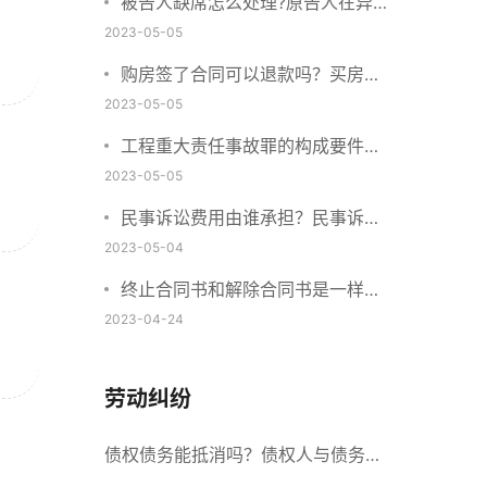
被告人缺席怎么处理?原告人在异
地怎么起诉?
2023-05-05
购房签了合同可以退款吗？买房子
定金不退该找谁？
2023-05-05
工程重大责任事故罪的构成要件是
什么？工程重大安全事故罪的处罚
2023-05-05
标准是什么？
民事诉讼费用由谁承担？民事诉讼
费用收取标准2023
2023-05-04
终止合同书和解除合同书是一样的
吗？提前终止合同算不算违约？
2023-04-24
劳动纠纷
债权债务能抵消吗？债权人与债务人