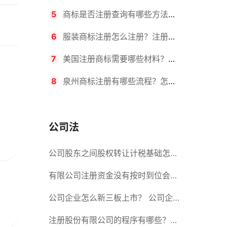
要求？商标转让所需时间是多久？
5
商标是否注册查询有哪些方法？
有哪些步骤？
6
服装商标注册怎么注册？注册商
标流程有哪些？
7
美国注册商标需要哪些材料？美
国商标办理流程有哪些？
8
泉州商标注册有哪些流程？怎么
注册吗？
公司法
公司股东之间股权转让计税基础怎么
确认？公司股东之间的股权转让要符
有限公司注册资金没有按时到位会怎
合什么要件？
么样？股份有限公司设立的注册条件
公司企业怎么新三板上市？ 公司企
业新三板上市的流程
注册股份有限公司的程序有哪些？注