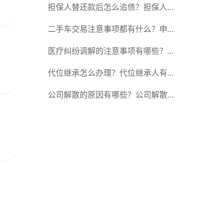
的区别在哪？
担保人替还款后怎么追债？担保人可
以委托别人签字吗？
二手车交易注意事项都有什么？申请
转移登记的现机动车所有人应当准备
医疗纠纷调解的注意事项有哪些？医
哪些材料？
疗纠纷调解有哪些方式？
代位继承怎么办理？代位继承人有赡
养的能力吗？
公司解散的原因有哪些？公司解散的
一般原因是什么意思？