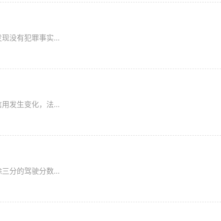
没有犯罪事实...
发生变化，法...
分的驾驶分数...