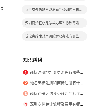
继承过户要交钱吗多少钱？
其
妻子有外遇能不能离婚？婚姻挽回机构
靠谱吗？
深圳离婚程序是怎样办理？协议离婚和
诉讼离婚的比较有哪些不同？
诉讼离婚后财产纠纷解决办法有哪些？
协议离婚后财产纠纷如何处理？
知识纠纷
1
商标注册地址变更流程有哪些？
怎么提交申请书件？
2
驰名商标注册和商标注册有什么
区别？
3
商标注册大约多少钱？商标注册
查询的方式有哪些？
4
深圳商标转让流程及费用有哪些