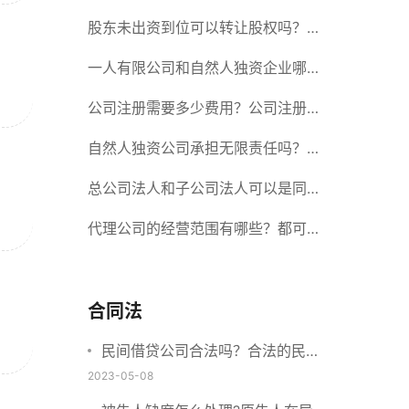
册股份有限公司需要提交哪些材料？
股东未出资到位可以转让股权吗？股
东未出资到位能否分红？
一人有限公司和自然人独资企业哪个
好？一人公司设立条件有哪些？
公司注册需要多少费用？公司注册需
要准备什么材料？
自然人独资公司承担无限责任吗？有
限责任公司与有限责任公司的区别
总公司法人和子公司法人可以是同一
个人吗？总公司更名分公司需要更改
代理公司的经营范围有哪些？都可以
吗？
代理哪些？
合同法
民间借贷公司合法吗？合法的民间
借贷需要符合哪些要求？
2023-05-08