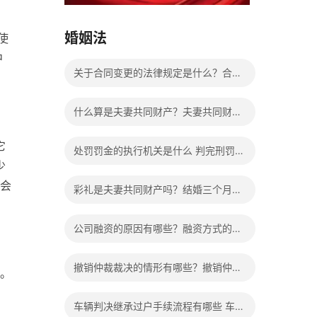
15037178970
婚姻法
使
中
关于合同变更的法律规定是什么？合同
变更相关法律法规有哪些？
什么算是夫妻共同财产？夫妻共同财产
离婚怎么分配？
它
处罚罚金的执行机关是什么 判完刑罚金
少
不交会给减刑吗？
事会
彩礼是夫妻共同财产吗？结婚三个月离
婚彩礼退多少？
公司融资的原因有哪些？融资方式的种
类有哪些？
撤销仲裁裁决的情形有哪些？撤销仲裁
。
裁决的条件是什么？
车辆判决继承过户手续流程有哪些 车辆