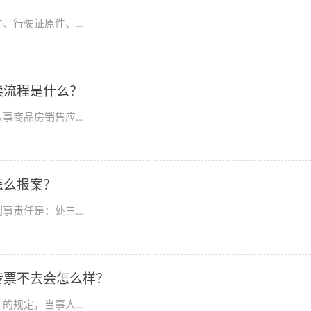
行驶证原件、...
卖流程是什么？
商品房销售应...
怎么报案？
责任是：处三...
传票不去会怎么样？
规定，当事人...