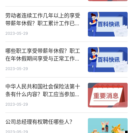
劳动者连续工作几年以上的享受
带薪年休假？职工累计工作已满1
年不满10年的年休假几天？
2023-05-29
哪些职工享受带薪年休假？职工
在年休假期间享受与正常工作期
间相同的工资收入吗？
2023-05-29
中华人民共和国社会保险法第十
条有什么内容？职工应当参加基
本养老保险由谁缴纳？
2023-05-29
公司总经理有权聘任哪些人？
2023-05-29