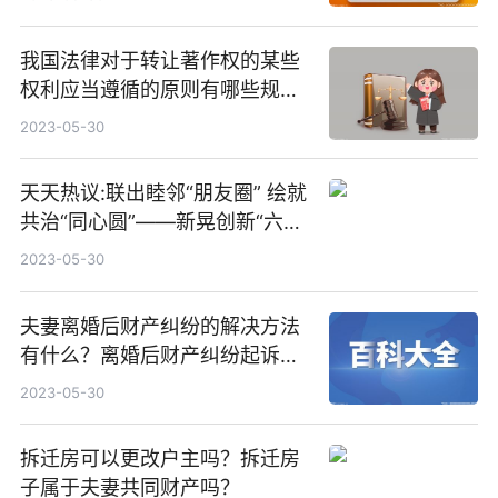
我国法律对于转让著作权的某些
权利应当遵循的原则有哪些规
定？
2023-05-30
天天热议:联出睦邻“朋友圈” 绘就
共治“同心圆”——新晃创新“六
联”合作机制，构建省际边界治理
2023-05-30
新格局
夫妻离婚后财产纠纷的解决方法
有什么？离婚后财产纠纷起诉状
怎么写？
2023-05-30
拆迁房可以更改户主吗？拆迁房
子属于夫妻共同财产吗？