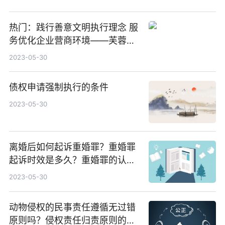
热门：践行善意文明执行理念 服
务优化企业营商环境——芙蓉区
法院执行和解一起涉企人身损害
2023-05-30
赔偿纠纷
债权申请强制执行的条件
2023-05-30
离婚后如何起诉重婚罪？重婚罪
起诉时效是多久？重婚罪的认定
需要满足哪些条件？
2023-05-30
动物侵权的民事责任遵循无过错
原则吗？侵权责任归责原则的分