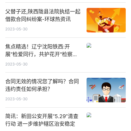
父替子还,陕西陇县法院执结一起
借款合同纠纷案-环球热资讯
2023-05-30
焦点精选！辽宁沈阳铁西:开
展"检爱同行，共护花开"检察开
放日活动
2023-05-30
合同无效的情况您了解吗？合同
违约责任如何承担？
2023-05-30
简讯：新田公安开展“5.29”清查
行动 进一步维护辖区治安稳定