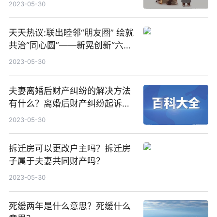
定？
2023-05-30
天天热议:联出睦邻“朋友圈” 绘就
共治“同心圆”——新晃创新“六
联”合作机制，构建省际边界治理
2023-05-30
新格局
夫妻离婚后财产纠纷的解决方法
有什么？离婚后财产纠纷起诉状
怎么写？
2023-05-30
拆迁房可以更改户主吗？拆迁房
子属于夫妻共同财产吗？
2023-05-30
死缓两年是什么意思？死缓什么