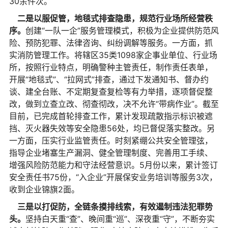
30余件次。
二是以服促管，地毯式排查隐患，规范行业场所经营秩
序。
创建“一队一企”服务管理模式，积极为企业提供防范风
险、预防犯罪、法律咨询、纠纷调解等服务。一方面，抓
实消防管理工作。将辖区35类1098家企事业单位、行业场
所，按照行业特点，明确警种主管责任，制作责任表单，
开展“地毯式”、“拉网式”排查，通过下发通知书、督办约
谈、建全台账、不定期复查复检等有力举措，逐项督促整
改，做到立查立改、彻查彻改，决不允许“带病作业”。截至
目前，已完成首轮排查工作，累计发现疏散指示标识被遮
挡、灭火器失效等安全隐患56处，均已督促落实整改。另
一方面，压实行业监管责任。时刻紧绷公共安全管理弦，
指导企业堵塞生产漏洞、健全管理制度、完善用工手续、
增强风险防范能力和守法经营意识。5月份以来，累计签订
安全责任书75份，“入企业”开展保安业务培训等服务3次，
收到企业锦旗2面。
三是以打促防，全链条摸排线索，有效遏制违法犯罪势
头。
坚持白天重“查”、晚间重“巡”、深夜重“守”，不断夯实