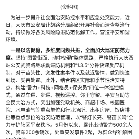
(资料图)
为进一步提升社会面治安防控水平和应急处突能力，近
日，大庆市公安局让胡路分局组织开展社会面清查整治行
动，持续做好各类风险隐患防范化解工作，营造平安和谐
环境。
一是以防促稳，多维度同频共振，全面加大巡逻防范力
度。
坚持“囤警街面、动中备勤”整体思路，严格执行大庆西
站公安武警路地联勤巡防机制和“1.3.5”分钟快速反应机
制，对于苗头性、突发性案事件以及就近警情，做到快速
到场、妥善处置。此外，结合辖区实际和季节性治安特
点，构建“警力+科技+网格员+保安员”四位一体巡控模
式，通过车巡、步巡、视频巡控、邻里守望、平安互助等
全民共治方式，突出加强党政机关、商超市场、校园医
院、水电油气等重点单位和行业场所、出租房屋、饭店排
档等重点部位的治安防范管理，以“警灯长亮、警笛长鸣”全
力守护辖区平安秩序。5月份以来，累计出动警力500余人
次，警车200余辆次，处置突发事件2起，为群众纾难解困