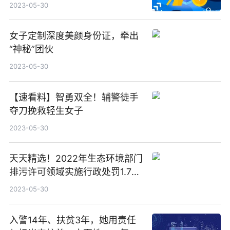
幸有他们从天而降……
2023-05-30
女子定制深度美颜身份证，牵出
“神秘”团伙
2023-05-30
【速看料】智勇双全！辅警徒手
夺刀挽救轻生女子
2023-05-30
天天精选！2022年生态环境部门
排污许可领域实施行政处罚1.7万
件
2023-05-30
入警14年、扶贫3年，她用责任