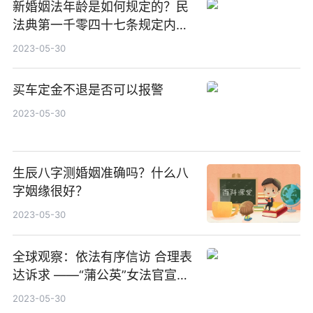
新婚姻法年龄是如何规定的？民
法典第一千零四十七条规定内容
有什么？
2023-05-30
买车定金不退是否可以报警
2023-05-30
生辰八字测婚姻准确吗？什么八
字姻缘很好？
2023-05-30
全球观察：依法有序信访 合理表
达诉求 ——“蒲公英”女法官宣讲
团进社区
2023-05-30