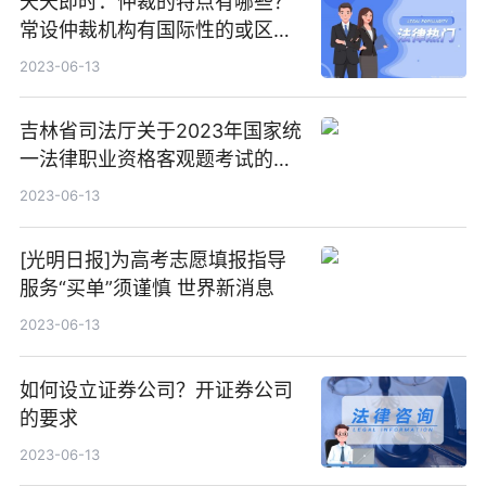
天天即时：仲裁的特点有哪些？
常设仲裁机构有国际性的或区域
性的吗？
2023-06-13
吉林省司法厅关于2023年国家统
一法律职业资格客观题考试的公
告
2023-06-13
[光明日报]为高考志愿填报指导
服务“买单”须谨慎 世界新消息
2023-06-13
如何设立证券公司？开证券公司
的要求
2023-06-13