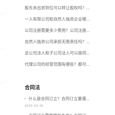
册股份有限公司需要提交哪些材料？
股东未出资到位可以转让股权吗？股
东未出资到位能否分红？
一人有限公司和自然人独资企业哪个
好？一人公司设立条件有哪些？
公司注册需要多少费用？公司注册需
要准备什么材料？
自然人独资公司承担无限责任吗？有
限责任公司与有限责任公司的区别
总公司法人和子公司法人可以是同一
个人吗？总公司更名分公司需要更改
代理公司的经营范围有哪些？都可以
吗？
代理哪些？
合同法
什么是合同订立？合同订立要遵守
什么原则？订立方式有哪些？
2023-03-16