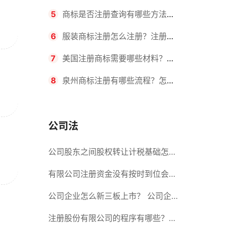
要求？商标转让所需时间是多久？
5
商标是否注册查询有哪些方法？
有哪些步骤？
6
服装商标注册怎么注册？注册商
标流程有哪些？
7
美国注册商标需要哪些材料？美
国商标办理流程有哪些？
8
泉州商标注册有哪些流程？怎么
注册吗？
公司法
公司股东之间股权转让计税基础怎么
确认？公司股东之间的股权转让要符
有限公司注册资金没有按时到位会怎
合什么要件？
么样？股份有限公司设立的注册条件
公司企业怎么新三板上市？ 公司企
业新三板上市的流程
注册股份有限公司的程序有哪些？注