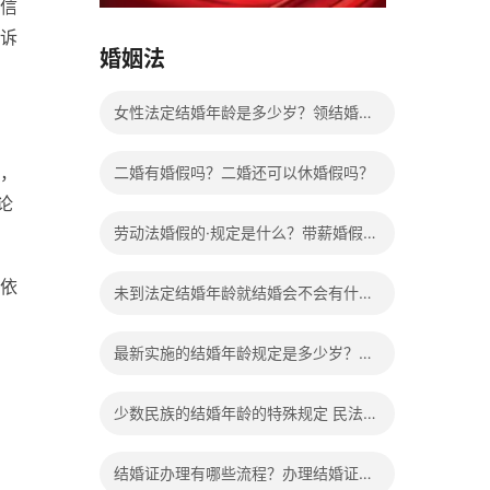
信
15037178970
诉
婚姻法
女性法定结婚年龄是多少岁？领结婚证
需要带什么证件？
，
二婚有婚假吗？二婚还可以休婚假吗？
论
劳动法婚假的·规定是什么？带薪婚假工
资怎么计算？
依
未到法定结婚年龄就结婚会不会有什么
法律后果？
最新实施的结婚年龄规定是多少岁？法
定婚龄的确定依据有哪些？
少数民族的结婚年龄的特殊规定 民法典
有关结婚的规定
结婚证办理有哪些流程？办理结婚证有