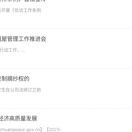
位开展《信访工作条例
租屋管理工作推进会
动工作，...
复制摘抄权的
发生在公司法修订之前
区经济高质量发展
npeace gov cn】【2023-