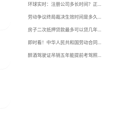
规定的？劳动仲裁开庭后多久才出结
环球实时：注册公司多长时间？正常
果？
注册公司所需要的时间是多少？
劳动争议终局裁决生效时间是多久？
劳动争议终局裁决可以起诉吗？_天
房子二次抵押贷款最多可以贷几年？
天通讯
房子二次抵押后可以卖掉吗？-每日
即时看！中华人民共和国劳动合同法
速读
第三十六条是什么内容？解除劳动合
醉酒驾驶证吊销五年能提前考驾照吗
同的流程是什么？
醉酒驾驶证吊销怎么办？