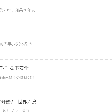
20年。如果20年以
岁的少年小永(化名)因
守护"脚下安全"
(通讯员冷芬陆科强)6
开始？_世界消息
以提起诉讼。我国