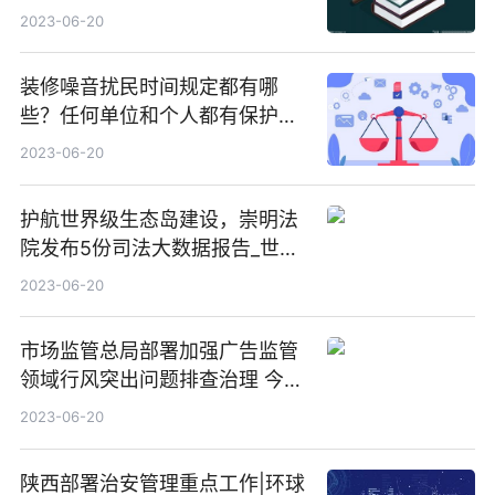
2023-06-20
装修噪音扰民时间规定都有哪
些？任何单位和个人都有保护声
环境的义务吗？
2023-06-20
护航世界级生态岛建设，崇明法
院发布5份司法大数据报告_世界
热闻
2023-06-20
市场监管总局部署加强广告监管
领域行风突出问题排查治理 今热
点
2023-06-20
陕西部署治安管理重点工作|环球