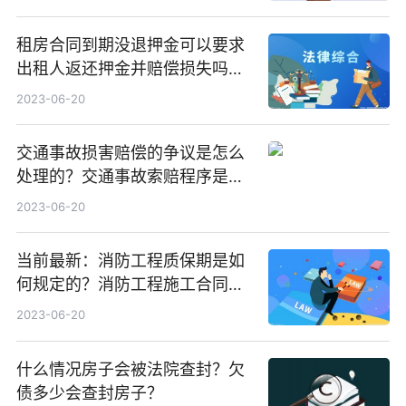
租房合同到期没退押金可以要求
出租人返还押金并赔偿损失吗？
租房合同到期没退押金怎么办？
2023-06-20
交通事故损害赔偿的争议是怎么
处理的？交通事故索赔程序是什
么？_环球要闻
2023-06-20
当前最新：消防工程质保期是如
何规定的？消防工程施工合同的
注意事项
2023-06-20
什么情况房子会被法院查封？欠
债多少会查封房子？