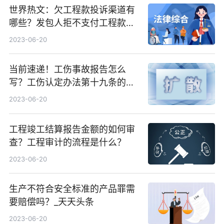
世界热文：欠工程款投诉渠道有
哪些？发包人拒不支付工程款如
何催要工程款？
2023-06-20
当前速递！工伤事故报告怎么
写？工伤认定办法第十九条的内
容是什么？
2023-06-20
工程竣工结算报告金额的如何审
查？工程审计的流程是什么？
2023-06-20
生产不符合安全标准的产品罪需
要赔偿吗？_天天头条
2023-06-20