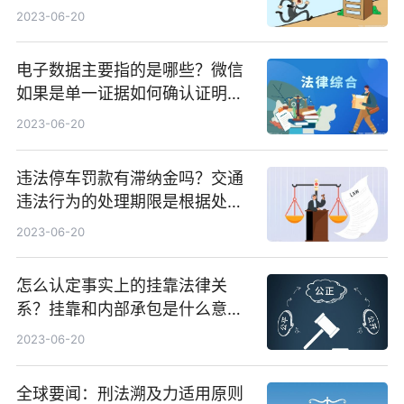
有哪些条件？
2023-06-20
电子数据主要指的是哪些？微信
如果是单一证据如何确认证明劳
动关系的效力呢？ 环球新消息
2023-06-20
违法停车罚款有滞纳金吗？交通
违法行为的处理期限是根据处罚
单的情况来定的吗？-环球今头条
2023-06-20
怎么认定事实上的挂靠法律关
系？挂靠和内部承包是什么意
思？_环球百事通
2023-06-20
全球要闻：刑法溯及力适用原则