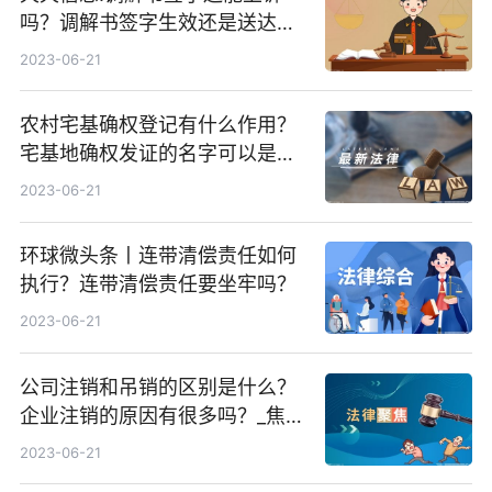
吗？调解书签字生效还是送达生
效？
2023-06-21
农村宅基确权登记有什么作用？
宅基地确权发证的名字可以是几
个人？-每日热闻
2023-06-21
环球微头条丨连带清偿责任如何
执行？连带清偿责任要坐牢吗？
2023-06-21
公司注销和吊销的区别是什么？
企业注销的原因有很多吗？_焦点
精选
2023-06-21