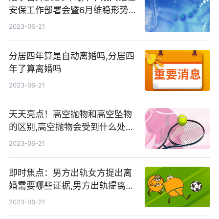
安保工作部署会暨6月维稳形势
分析研判会 每日简讯
2023-06-21
分居四年算是自动离婚吗,分居四
年了算离婚吗
2023-06-21
天天亮点！高空抛物和高空坠物
的区别,高空抛物会受到什么处
罚?
2023-06-21
即时焦点：男方出轨女方提出离
婚需要哪些证据,男方出轨提离
婚,女方如何追求赔偿
2023-06-21