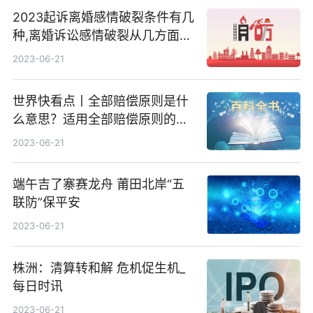
2023起诉离婚感情破裂条件有几
种,离婚诉讼感情破裂从几方面认
定-快报
2023-06-21
世界快看点丨全部赔偿原则是什
么意思？适用全部赔偿原则的情
形有哪些？
2023-06-21
端午吉了寨赛龙舟 莆田北岸“五
联防”保平安
2023-06-21
株洲：清算转和解 危机促生机_
每日时讯
2023-06-21