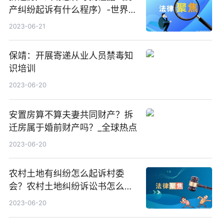
产纠纷起诉有什么程序）-世界热
资讯
2023-06-21
保靖：开展寄递从业人员禁毒知
识培训
2023-06-20
安置房算不算夫妻共同财产？拆
迁房属于婚前财产吗？_全球热点
2023-06-20
农村土地有纠纷怎么起诉村委
会？农村土地纠纷诉讼书怎么
写？ 今日热讯
2023-06-20