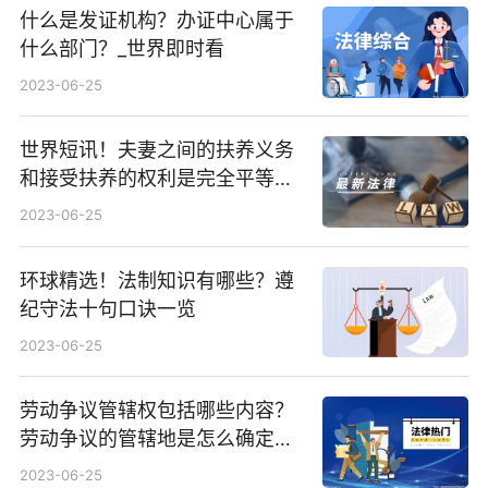
什么是发证机构？办证中心属于
什么部门？_世界即时看
2023-06-25
世界短讯！夫妻之间的扶养义务
和接受扶养的权利是完全平等
的？夫妻间扶养义务免除的二种
2023-06-25
情形是哪些？
环球精选！法制知识有哪些？遵
纪守法十句口诀一览
2023-06-25
劳动争议管辖权包括哪些内容？
劳动争议的管辖地是怎么确定
的？|今日最新
2023-06-25