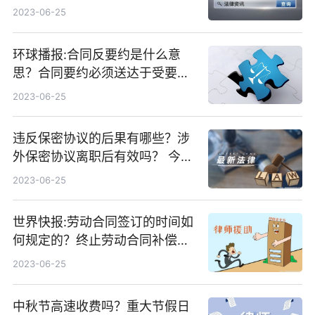
2023-06-25
环球播报:合同反要约是什么意
思？合同要约必须送达于受要约
人吗？
2023-06-25
违反保密协议的后果有哪些？涉
外保密协议离职后有效吗？ 今日
热讯
2023-06-25
世界快报:劳动合同签订的时间如
何规定的？终止劳动合同补偿金
如何计算？
2023-06-25
中秋节高速收费吗？重大节假日