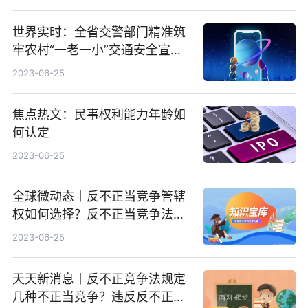
世界实时：全省交警部门精准筑
牢农村“一老一小”交通安全宣教
防线
2023-06-25
焦点热文：民事权利能力年龄如
何认定
2023-06-25
全球微动态丨反不正当竞争管辖
权如何选择？反不正当竞争法的
作用有哪些？
2023-06-25
天天新消息丨反不正竞争法规定
几种不正当竞争？违反反不正当