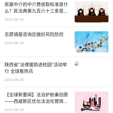
房屋中介的中介费收取标准是什
么？民法典第九百六十三条是什
么？-天天热门
2023-06-25
志愿填报咨询应做好风险防控
2023-06-25
陕西省“法律援助进校园”活动举
行 全球看热讯
2023-06-25
【全球新要闻】法治护航秦创原
——西咸新区优化法治化营商环
境服务保障秦创原建设速览
2023-06-25