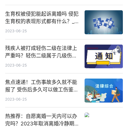
生育权被侵犯能起诉离婚吗 侵犯
生育权的表现形式都有什么？_播
报
2023-06-25
残疾人被打成轻伤二级在法律上
严重吗？轻伤二级属于几级伤
残？|当前热门
2023-06-25
焦点速递！工伤事故多久就不能
报了 受伤后多久可以做工伤鉴
定？
2023-06-25
热推荐：自愿离婚一天内可以办
完吗？2023年取消离婚冷静期了