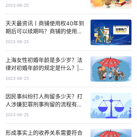
竞争法有什么法律责任？
2023-06-25
天天最资讯丨商铺使用权40年到
期后可以续期吗？商铺的使用权
限是四十年吗？
2023-06-25
上海女性初婚年龄是多少岁？法
律对初婚年龄的规定是什么？|世
界观天下
2023-06-25
因民事纠纷打人拘留多少天？打
人涉嫌犯罪刑事拘留的流程有哪
些？
2023-06-25
形成事实上的收养关系需要符合