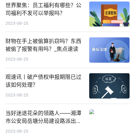
世界聚焦：员工福利有哪些？公
司福利不发可以举报吗？
2023-06-25
财物在手上被偷算扒窃吗？东西
被偷了报警有用吗？_焦点速读
2023-06-25
观速讯丨破产债权申报期限已过
该如何处理？
2023-06-25
当好迷途花朵的领路人——湘潭
市公安局岳塘分局建设路派出所
“护未”工作纪实
2023-06-25