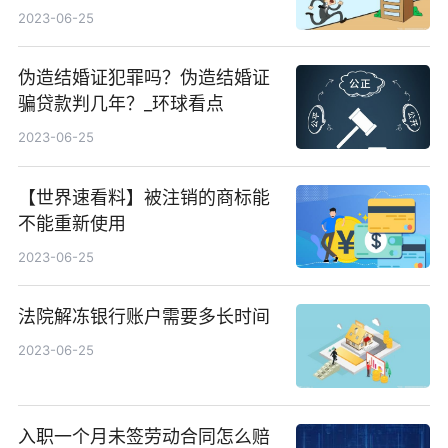
容有哪些？
2023-06-25
伪造结婚证犯罪吗？伪造结婚证
骗贷款判几年？_环球看点
2023-06-25
【世界速看料】被注销的商标能
不能重新使用
2023-06-25
法院解冻银行账户需要多长时间
2023-06-25
入职一个月未签劳动合同怎么赔