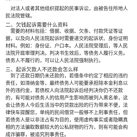
对法人或者其他组织提起的民事诉讼，由被告住所地人
民法院管辖。
二、欠钱起诉需要什么资料
需要的材料包括：借据、收据、欠条、付款凭证等证
据，以及向人民法院起诉时需要递交的起诉状、身份证明
材料。例如：身份证、户口本。人民法院受理后，等人民
法院开庭审理判决。判决书生效后，等债务人履行义务。
债务人不履行的，可以让人民法院强制执行。
三、起诉欠款人不还款会怎么样
到了还款日期仍未还款的，若借条中约定了相应的违约
责任，如滞纳金等，最终债务人可能要承担除本金利息以
外的违约金，若债权人向法院起诉后经判决你仍不还款
的，有可能对债务人的信用产生影响而被列入黑名单，这
会让债务人今后生活当中的贷款出险的行为带来不便，法
律快车提醒您，单纯的民间借贷一般够不上刑事责任，但
若债务人是以非法占有为目的，使用虚构事实或者隐瞒真
相的方法骗取数额较大的公私财物的行为，则有可能会构
成诈骗罪，被追究刑事责任。