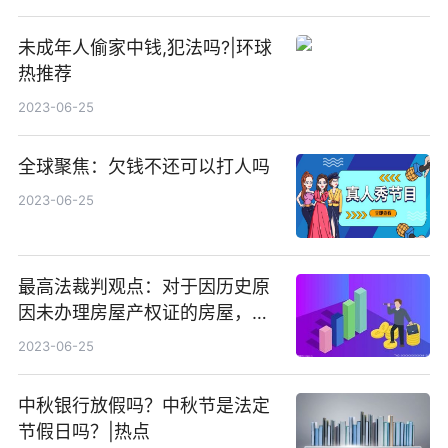
未成年人偷家中钱,犯法吗?|环球
热推荐
2023-06-25
全球聚焦：欠钱不还可以打人吗
2023-06-25
最高法裁判观点：对于因历史原
因未办理房屋产权证的房屋，不
宜直接认定为违法建筑_全球热资
2023-06-25
讯
中秋银行放假吗？中秋节是法定
节假日吗？|热点