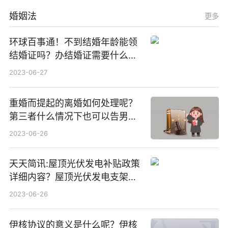
婚姻法
更多
环球百事通！不到结婚年龄能领
结婚证吗？办结婚证需要什么材
料？没结婚孩子怎么上户口？
2023-06-27
重婚而提起的离婚如何处理呢？
第三者什么情况下也可以告男人
重婚罪呢？
2023-06-26
天天简讯:屋顶光伏发电补贴政策
详细内容？屋顶光伏发电支架价
格一般是多少？
2023-06-26
伊核协议的意义是什么呢？伊核