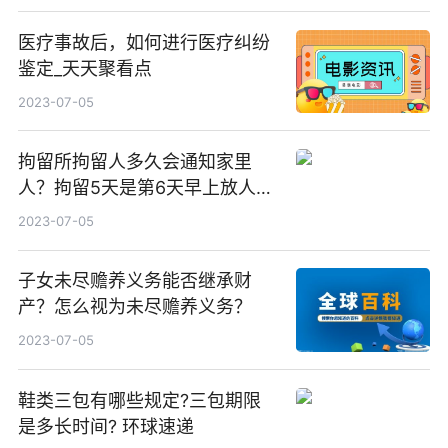
医疗事故后，如何进行医疗纠纷
鉴定_天天聚看点
2023-07-05
拘留所拘留人多久会通知家里
人？拘留5天是第6天早上放人
吗？|环球热闻
2023-07-05
子女未尽赡养义务能否继承财
产？怎么视为未尽赡养义务？
2023-07-05
鞋类三包有哪些规定?三包期限
是多长时间? 环球速递