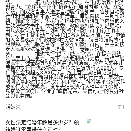
结。 拓展内外联动大格局，在“执源治理”上凝
聚合力。“立审执一体化”协调运行加强内部联动。立案
阶段，向双方当事人送达自动履行告知书，告知自动履
行红利清单和拒不履行负面清单。审理阶段，在制作裁
判、调解文书时，将执行程序中的执行通知书内容嵌入
生效法律文书中。依托党委、政府支持实现外部联动。
由县委政法委牵头，创新“网格化+微信群”执行工作机
制，执行干警主动与全县1010名网格员互加好友，申请
加入全县624个行政村的村民微信群，每日将法院执行
短视频、失信曝光台等信息发布到微信群内，并主动接
受人民群众法律咨询，提供一对一专属司法服
务。 推进执行“线下+线上”融合，在提升司法
公信度上凸显张力。线下加大强制执行力度。持续开展
涉民生、涉金融等“执行风暴”系列活动，今年以来共开
展集中执行行动25场次，拘传失信被执行人226人，执
行到位金额超过3200万元。线上营造诚信舆论氛围。
借助“两微一端”新媒体跟踪直播集中执行行动，单次行
动浏览量超过1000万次；利用微信、抖音等平台对失信
被执行人持续曝光，发布失信被执行人榜单420余期、
悬赏公告50期，营造了“诚信光荣、失信可耻”的良好社
会舆论氛围。
婚姻法
更多
女性法定结婚年龄是多少岁？领
结婚证需要带什么证件？