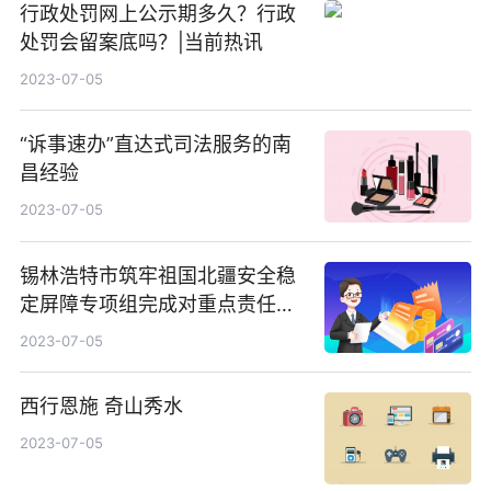
行政处罚网上公示期多久？行政
处罚会留案底吗？|当前热讯
2023-07-05
“诉事速办”直达式司法服务的南
昌经验
2023-07-05
锡林浩特市筑牢祖国北疆安全稳
定屏障专项组完成对重点责任单
位首轮督导检查
2023-07-05
西行恩施 奇山秀水
2023-07-05