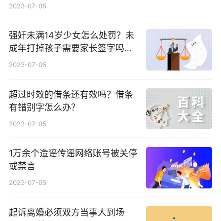
2023-07-05
强奸未满14岁少女怎么处罚？未
成年打掉孩子需要家长签字吗？_
世界热讯
2023-07-05
超过时效的借条还有效吗？借条
有错别字怎么办？
2023-07-05
1万余个造谣传谣网络账号被关停
或禁言
2023-07-05
起诉离婚必须双方当事人到场