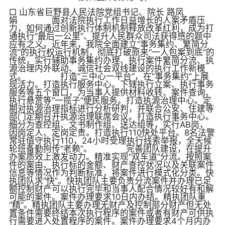
□ 山东省巨野县人民法院党组书记、院长 路凤
娟 面对法院执行工作日益增长的人案矛盾压
力，如何通过创新执行体制机制释放改革红利，成为打
通执行“最后一公里”、提升人民群众司法获得感的题中
应有之义。近年来，我院全面建立“事务集约、繁简分
流”的执行权运行机制，彻底打破原来“一人包案到底”的
传统，实行辅助事务集约办理、执行案件繁简分流、执
源治理内外联动、诚信社会双线建设的执行工作新模
式。 打造“三中心一平台”，在“事务集约”上展
现活力。打造执行服务中心。下辖执行立案、执行事务
服务等五个窗口，为当事人提供材料收转、案件查询、
执行悬赏等“一揽子”便民服务。打造执源治理中心。定
期对执源治理指标进行分析研判，并联合公安、住建等
部门定期召开执源治理联席会议。打造执行事务中心。
细分为查控组、文书制作组、送达组等，实行AB岗，
因岗定人、定岗定责。打造执行110快处平台。8名法警
常驻值守执行110，24小时受理执行线索举报，全天候
轮班备勤拘传“老赖”。 完善团队建设，在提升
办案质效上激发动力。精准实现“双车道”分流。按照案
件的案由、执行标的金额、财产查控状况以及关联案件
信息等情况作为判断标准，将案件进行模式化分类。快
执团队求“快”。快执团队主要负责分流案件并办理已足
额控制财产可以执行完毕和当事人配合情况较好有和解
可能的案件。案件办理要求10日内办结。精执团队重
“精”。精执团队主要办理无财产及控制部分财产但无处
置条件需要终结本次执行程序的案件或者有财产可供执
行需要进入处置程序的案件。案件办理要求4个月内办