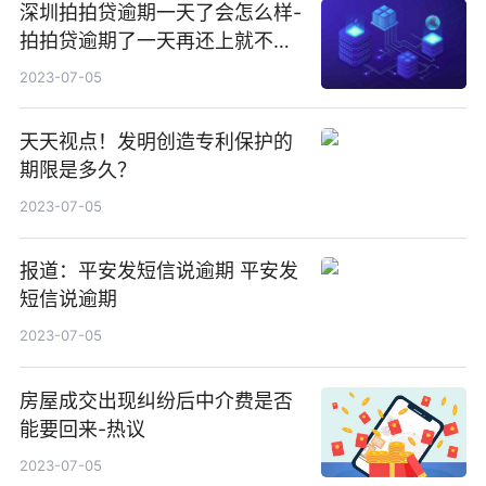
深圳拍拍贷逾期一天了会怎么样-
拍拍贷逾期了一天再还上就不能
再借了?_天天热文
2023-07-05
天天视点！发明创造专利保护的
期限是多久？
2023-07-05
报道：平安发短信说逾期 平安发
短信说逾期
2023-07-05
房屋成交出现纠纷后中介费是否
能要回来-热议
2023-07-05