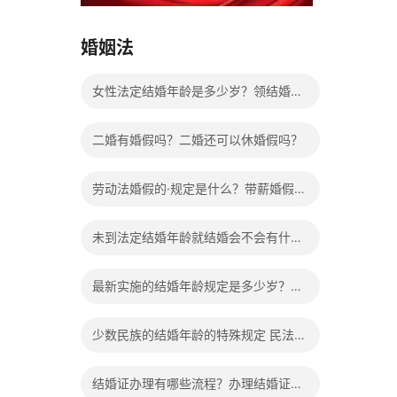
15037178970
婚姻法
女性法定结婚年龄是多少岁？领结婚证
需要带什么证件？
二婚有婚假吗？二婚还可以休婚假吗？
劳动法婚假的·规定是什么？带薪婚假工
资怎么计算？
未到法定结婚年龄就结婚会不会有什么
法律后果？
最新实施的结婚年龄规定是多少岁？法
定婚龄的确定依据有哪些？
少数民族的结婚年龄的特殊规定 民法典
有关结婚的规定
结婚证办理有哪些流程？办理结婚证有