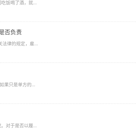
饭喝了酒，就...
主是否负责
法律的规定，雇...
果只是单方的...
对于是否以履...