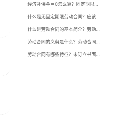
除合同的15种情形
经济补偿金＝0怎么算？固定期限劳
动合同又称什么？
什么是无固定期限劳动合同？应该怎
么解除或终止劳动合同？
什么是劳动合同的基本简介？劳动合
同的形式
劳动合同的义务是什么？劳动合同应
具备哪些条款？
劳动合同有哪些特征？未订立书面劳
动合同的法律后果