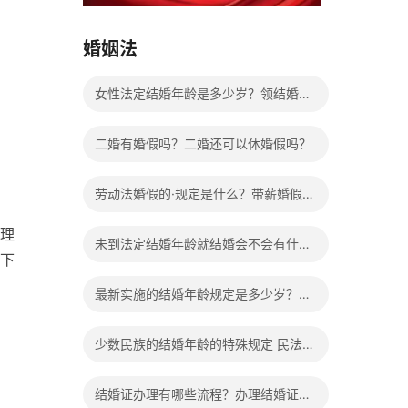
15037178970
婚姻法
女性法定结婚年龄是多少岁？领结婚证
需要带什么证件？
二婚有婚假吗？二婚还可以休婚假吗？
劳动法婚假的·规定是什么？带薪婚假工
资怎么计算？
理
未到法定结婚年龄就结婚会不会有什么
下
法律后果？
最新实施的结婚年龄规定是多少岁？法
定婚龄的确定依据有哪些？
少数民族的结婚年龄的特殊规定 民法典
有关结婚的规定
结婚证办理有哪些流程？办理结婚证有