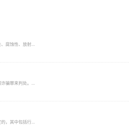
腐蚀性、放射...
骗罪来判处。...
，其中包括行...