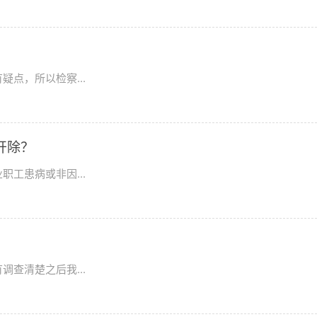
点，所以检察...
久可以开除？
工患病或非因...
查清楚之后我...