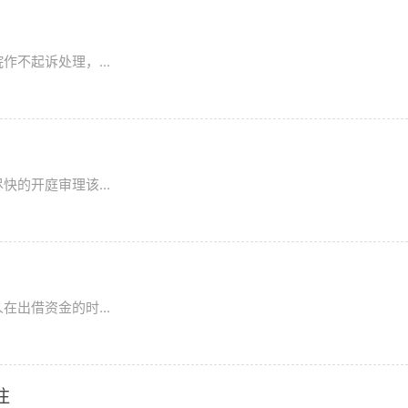
不起诉处理，...
的开庭审理该...
出借资金的时...
注