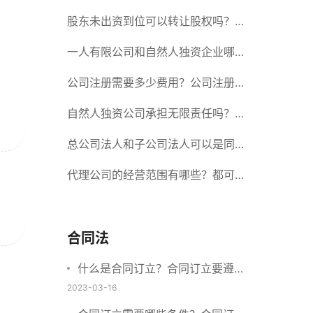
册股份有限公司需要提交哪些材料？
股东未出资到位可以转让股权吗？股
东未出资到位能否分红？
一人有限公司和自然人独资企业哪个
好？一人公司设立条件有哪些？
公司注册需要多少费用？公司注册需
要准备什么材料？
自然人独资公司承担无限责任吗？有
限责任公司与有限责任公司的区别
总公司法人和子公司法人可以是同一
个人吗？总公司更名分公司需要更改
代理公司的经营范围有哪些？都可以
吗？
代理哪些？
合同法
什么是合同订立？合同订立要遵守
什么原则？订立方式有哪些？
2023-03-16