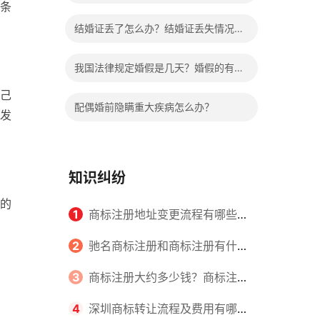
7条
哪些程序？
结婚证丢了怎么办？结婚证丢失情况有
哪些？
我国法律规定婚假是几天？婚假的有关
己
规定有哪些？
配偶婚前隐瞒重大疾病怎么办？
发
知识纠纷
的
1
商标注册地址变更流程有哪些？
怎么提交申请书件？
2
驰名商标注册和商标注册有什么
区别？
3
商标注册大约多少钱？商标注册
查询的方式有哪些？
4
深圳商标转让流程及费用有哪些