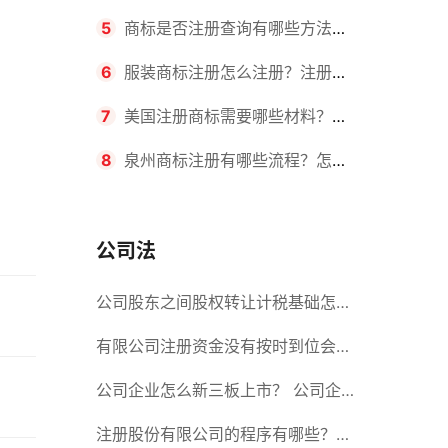
要求？商标转让所需时间是多久？
5
商标是否注册查询有哪些方法？
有哪些步骤？
6
服装商标注册怎么注册？注册商
标流程有哪些？
7
美国注册商标需要哪些材料？美
国商标办理流程有哪些？
8
泉州商标注册有哪些流程？怎么
注册吗？
公司法
公司股东之间股权转让计税基础怎么
确认？公司股东之间的股权转让要符
有限公司注册资金没有按时到位会怎
合什么要件？
么样？股份有限公司设立的注册条件
公司企业怎么新三板上市？ 公司企
业新三板上市的流程
注册股份有限公司的程序有哪些？注